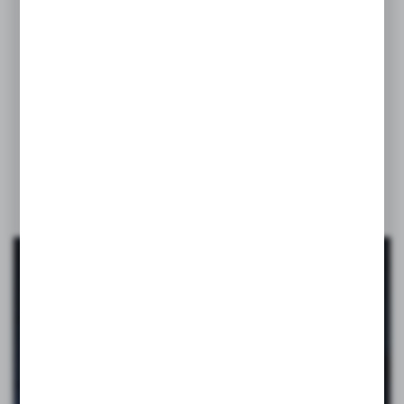
Upominki VOYAGER
–
pomagamy wyróżnić
Twoją
markę!
VOYAGER to katalog pełen inspiracji: gadżety reklamowe, które
pomagają zrobić dobre wrażenie i zostają w pamięci. Od codziennych
bestsellerów po opcje premium. Firmowy merch, gadżety na eventy,
akcesoria biurowe i podróżne, zabawki, maskotki, a nawet kosmetyki.
Budują pozytywne skojarzenia z marką i towarzyszą obdarowanej
osobie na co dzień.