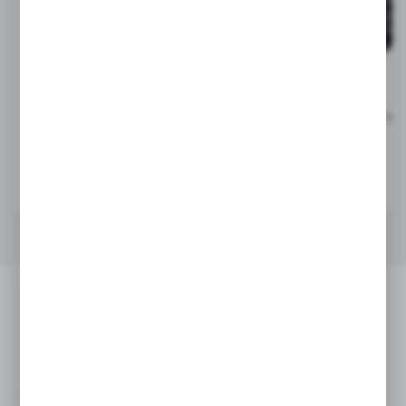
V4722
V0043
Brelok do kluczy, żeton do
Dzwonek do roweru | Tio
wózka na zakupy | Lill
5,53
zł
1,70
zł
|
14 637
0
|
62 047
0