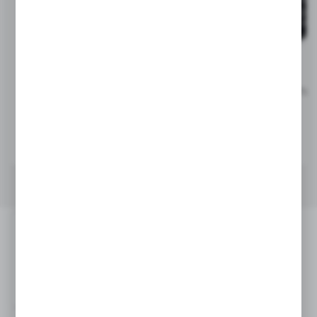
V4722
V0043
Brelok do kluczy, żeton do
Dzwonek do roweru | Tio
wózka na zakupy | Lill
5,53
zł
1,70
zł
|
14 637
0
|
62 047
0