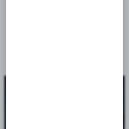
Upominki VOYAGER
–
pomagamy wyróżnić
Twoją
markę!
VOYAGER to katalog pełen inspiracji: gadżety reklamowe, które
pomagają zrobić dobre wrażenie i zostają w pamięci. Od codziennych
bestsellerów po opcje premium. Firmowy merch, gadżety na eventy,
akcesoria biurowe i podróżne, zabawki, maskotki, a nawet kosmetyki.
Budują pozytywne skojarzenia z marką i towarzyszą obdarowanej
osobie na co dzień.