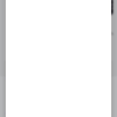
V4722
V0043
Brelok do kluczy, żeton do
Dzwonek do roweru | Tio
wózka na zakupy | Lill
5,53
zł
1,70
zł
|
14 637
0
|
62 047
0