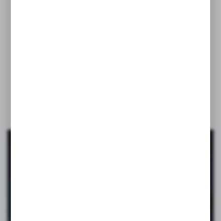
Upominki VOYAGER
–
pomagamy wyróżnić
Twoją
markę!
VOYAGER to katalog pełen inspiracji: gadżety reklamowe, które
pomagają zrobić dobre wrażenie i zostają w pamięci. Od codziennych
bestsellerów po opcje premium. Firmowy merch, gadżety na eventy,
akcesoria biurowe i podróżne, zabawki, maskotki, a nawet kosmetyki.
Budują pozytywne skojarzenia z marką i towarzyszą obdarowanej
osobie na co dzień.