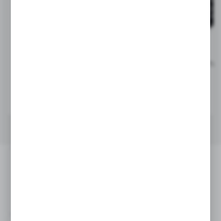
V4722
V0043
Brelok do kluczy, żeton do
Dzwonek do roweru | Tio
wózka na zakupy | Lill
5,53
zł
1,70
zł
|
14 637
0
|
62 057
0