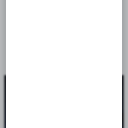
Upominki VOYAGER
–
pomagamy wyróżnić
Twoją
markę!
VOYAGER to katalog pełen inspiracji: gadżety reklamowe, które
pomagają zrobić dobre wrażenie i zostają w pamięci. Od codziennych
bestsellerów po opcje premium. Firmowy merch, gadżety na eventy,
akcesoria biurowe i podróżne, zabawki, maskotki, a nawet kosmetyki.
Budują pozytywne skojarzenia z marką i towarzyszą obdarowanej
osobie na co dzień.